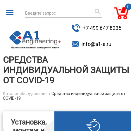
0
Введите запрос
для поиска
+7 499 647 8235
товаров
info@a1-e.ru
СРЕДСТВА
ИНДИВИДУАЛЬНОЙ ЗАЩИТЫ
ОТ COVID-19
Каталог оборудования
» Средства индивидуальной защиты от
COVID-19
You are here
Установка,
монтаж и