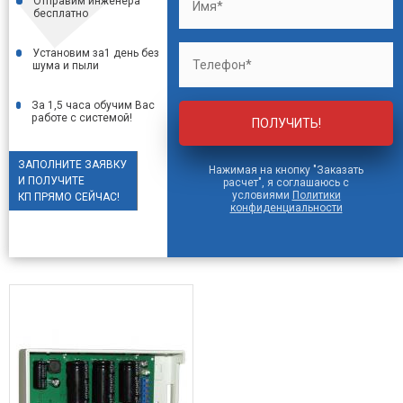
Отправим инженера
бесплатно
Установим за1 день без
шума
и пыли
За 1,5 часа обучим Вас
работе
с системой!
ЗАПОЛНИТЕ ЗАЯВКУ
Нажимая на кнопку "Заказать
И ПОЛУЧИТЕ
расчет", я соглашаюсь с
условиями
Политики
КП ПРЯМО СЕЙЧАС!
конфиденциальности