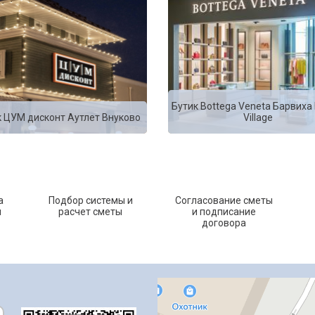
Бутик Bottega Veneta Барвиха 
к ЦУМ дисконт Аутлет Внуково
Village
а
Подбор системы и
Согласование сметы
и
расчет сметы
и подписание
договора