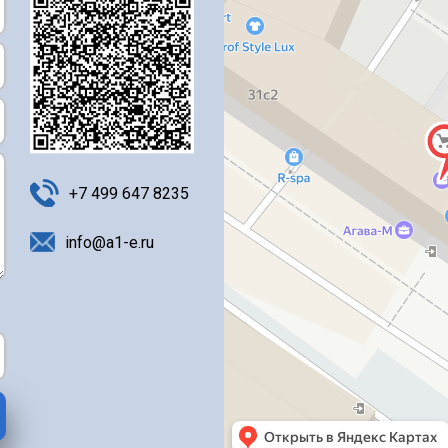
+7 499 647 8235
info@a1-e.ru