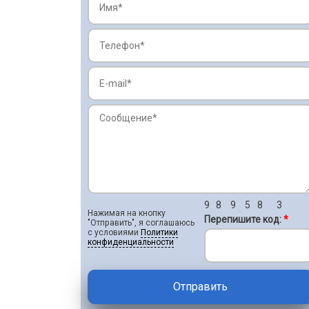
9
8
9
5
8
3
Нажимая на кнопку
Перепишите код:
*
"Отправить", я соглашаюсь
с условиями
Политики
конфиденциальности