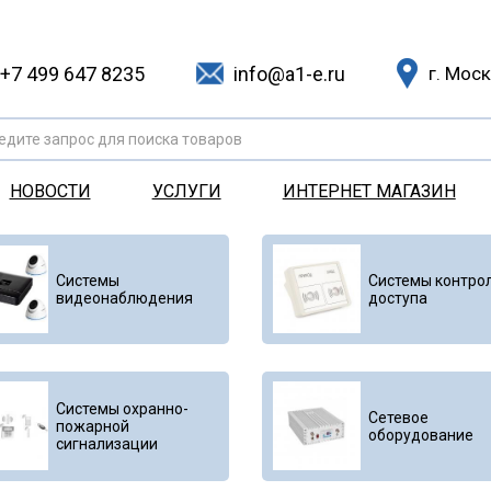
+7 499 647 8235
info@a1-e.ru
г. Мос
едите запрос для поиска товаров
НОВОСТИ
УСЛУГИ
ИНТЕРНЕТ МАГАЗИН
Системы
Системы контро
видеонаблюдения
доступа
Системы охранно-
Сетевое
пожарной
оборудование
сигнализации