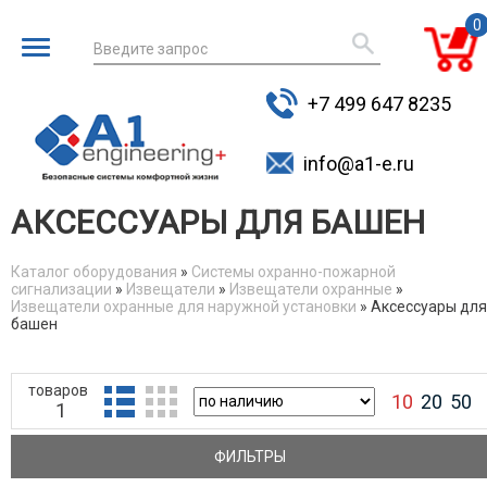
0
Введите запрос
для поиска
+7 499 647 8235
товаров
info@a1-e.ru
АКСЕССУАРЫ ДЛЯ БАШЕН
Каталог оборудования
»
Системы охранно-пожарной
сигнализации
»
Извещатели
»
Извещатели охранные
»
You are here
Извещатели охранные для наружной установки
» Аксессуары для
башен
товаров
10
20
50
1
ФИЛЬТРЫ