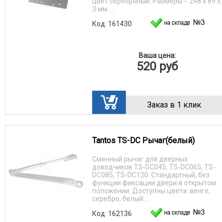
цвет серебряный. Размеры − 248 х 89 х
3 мм. ...
Код: 161430
Ваша цена:
520
руб
Заказ в 1 клик
Tantos TS-DC Рычаг(белый)
Сменный рычаг для дверных
доводчиков TS-DC045, TS-DC065, TS-
DC085, TS-DC120. Стандартный, без
функции фиксации двери в открытом
положении. Доступны цвета: венге,
серебро, белый....
Код: 162136