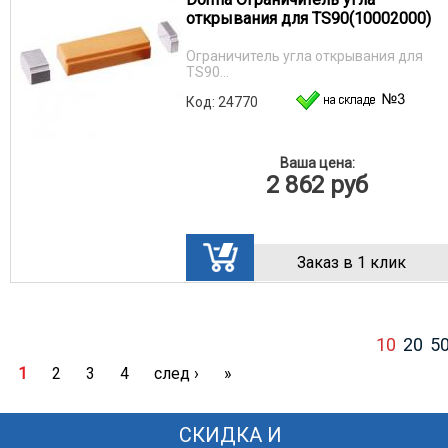
открывания для TS90(10002000)
Ограничитель угла открывания для
TS90...
Код: 24770
Ваша цена:
2 862
руб
Заказ в 1 клик
10
20
5
1
2
3
4
след ›
»
СКИДКА И