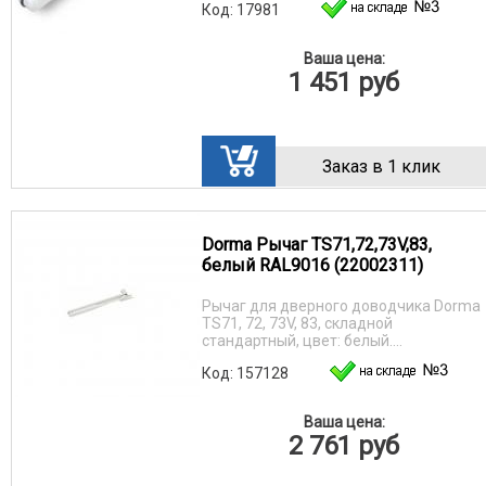
Код: 17981
Ваша цена:
1 451
руб
Заказ в 1 клик
Dorma Рычаг TS71,72,73V,83,
белый RAL9016 (22002311)
Рычаг для дверного доводчика Dorma
TS71, 72, 73V, 83, складной
стандартный, цвет: белый....
Код: 157128
Ваша цена:
2 761
руб