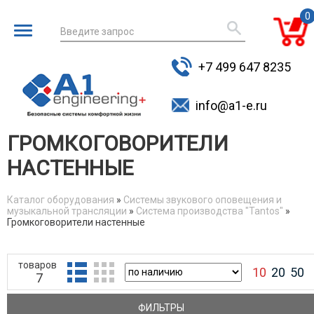
0
Введите запрос
для поиска
+7 499 647 8235
товаров
info@a1-e.ru
ГРОМКОГОВОРИТЕЛИ
НАСТЕННЫЕ
Каталог оборудования
»
Системы звукового оповещения и
музыкальной трансляции
»
Система производства "Tantos"
»
You are here
Громкоговорители настенные
товаров
10
20
50
7
ФИЛЬТРЫ