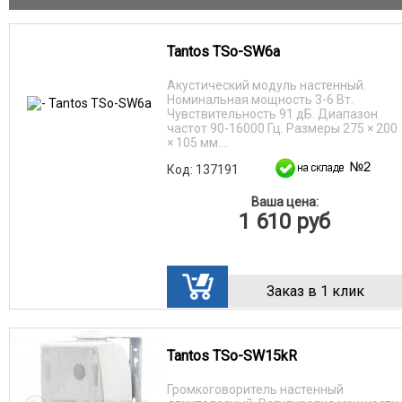
Tantos TSo-SW6a
Акустический модуль настенный.
Номинальная мощность 3-6 Вт.
Чувствительность 91 дБ. Диапазон
частот 90-16000 Гц. Размеры 275 × 200
× 105 мм....
Код: 137191
Ваша цена:
1 610
руб
Заказ в 1 клик
Tantos TSo-SW15kR
Громкоговоритель настенный