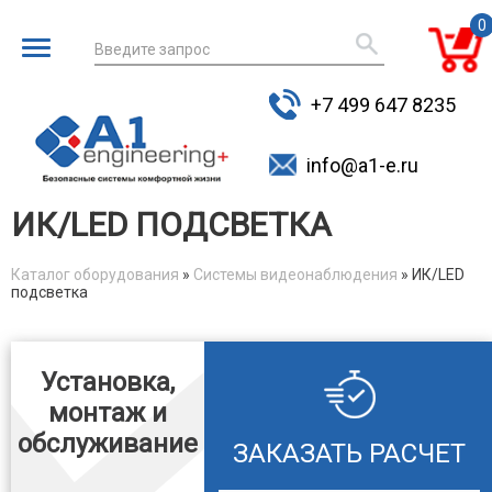
0
Введите запрос
для поиска
+7 499 647 8235
товаров
info@a1-e.ru
ИК/LED ПОДСВЕТКА
Каталог оборудования
»
Системы видеонаблюдения
» ИК/LED
подсветка
You are here
Установка,
монтаж и
обслуживание
ЗАКАЗАТЬ РАСЧЕТ