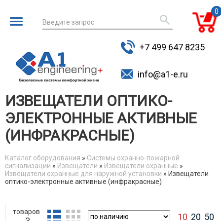
0
Введите запрос
для поиска
+7 499 647 8235
товаров
info@a1-e.ru
ИЗВЕЩАТЕЛИ ОПТИКО-
ЭЛЕКТРОННЫЕ АКТИВНЫЕ
(ИНФРАКРАСНЫЕ)
Каталог оборудования
»
Системы охранно-пожарной
сигнализации
»
Извещатели
»
Извещатели охранные
»
You are here
Извещатели охранные для наружной установки
» Извещатели
оптико-электронные активные (инфракрасные)
товаров
10
20
50
3