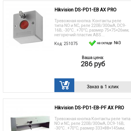
Hikvision DS-PD1-EB AX PRO
Тревожная кнопка. Контакты реле
типа NO и NC, реле 220В/300мА; DC9-
16В; -30°C...+70°C; размер 75×75×26мм;
негорючий пластик ABS....
Код: 251075
Ваша цена:
286
руб
Заказ в 1 клик
Hikvision DS-PD1-EB-PF AX PRO
Тревожная кнопка Контакты реле типа
NO и NC, реле 220В/300мА; DC9-16В;
-30°C...+70°C; размер 333×88×145мм;