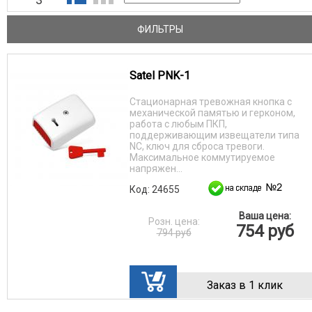
ФИЛЬТРЫ
Satel PNK-1
Стационарная тревожная кнопка с
механической памятью и герконом,
работа с любым ПКП,
поддерживающим извещатели типа
NC, ключ для сброса тревоги.
Максимальное коммутируемое
напряжен...
Код: 24655
Ваша цена:
Розн. цена:
754 руб
794 руб
Заказ в 1 клик