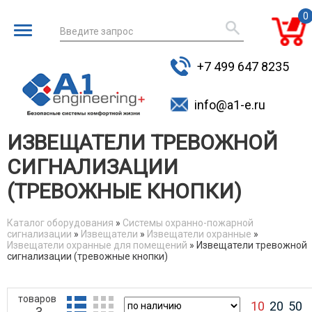
0
Введите запрос
для поиска
+7 499 647 8235
товаров
info@a1-e.ru
ИЗВЕЩАТЕЛИ ТРЕВОЖНОЙ
СИГНАЛИЗАЦИИ
(ТРЕВОЖНЫЕ КНОПКИ)
Каталог оборудования
»
Системы охранно-пожарной
сигнализации
»
Извещатели
»
Извещатели охранные
»
You are here
Извещатели охранные для помещений
» Извещатели тревожной
сигнализации (тревожные кнопки)
товаров
10
20
50
3