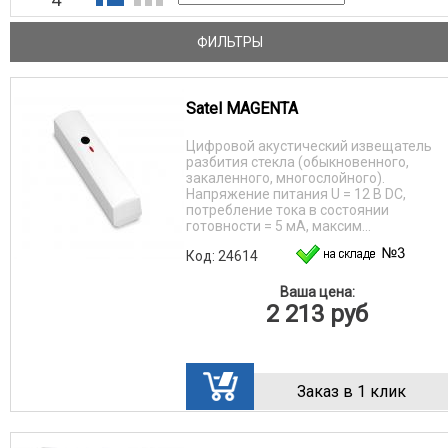
ФИЛЬТРЫ
Satel MAGENTA
Цифровой акустический извещатель
разбития стекла (обыкновенного,
закаленного, многослойного).
Напряжение питания U = 12 B DC,
потребление тока в состоянии
готовности = 5 мA, максим...
Код: 24614
Ваша цена:
2 213
руб
Заказ в 1 клик