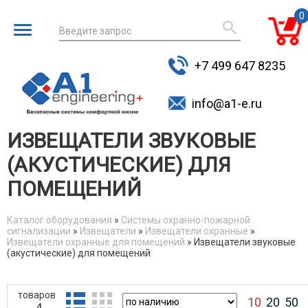
0
Введите запрос
для поиска
+7 499 647 8235
товаров
info@a1-e.ru
ИЗВЕЩАТЕЛИ ЗВУКОВЫЕ
(АКУСТИЧЕСКИЕ) ДЛЯ
ПОМЕЩЕНИЙ
Каталог оборудования
»
Системы охранно-пожарной
сигнализации
»
Извещатели
»
Извещатели охранные
»
You are here
Извещатели охранные для помещений
» Извещатели звуковые
(акустические) для помещений
товаров
10
20
50
4