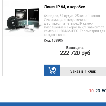
Линия IP 64, в коробке
64 видео, 64 аудио, 25 кс на 1 канал.
Лицензия для подключения
шестидесяти четырех IP камер.
Разрешение и скорость к/с зависит от
камеры. H.264/MJPEG. Телеметрия для
каждого кана...
Код: 158805
Ваша цена:
222 720
руб
Заказ в 1 клик
10
20
5