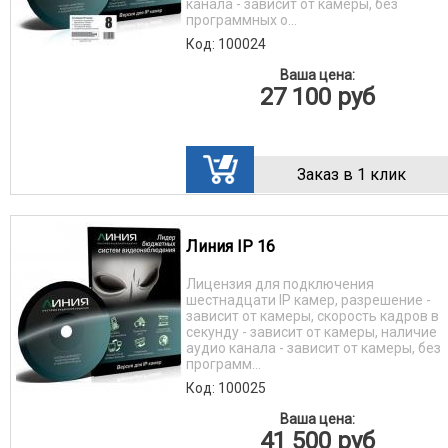
канала - зависит от камеры, без
программных о...
Код: 100024
Ваша цена:
27 100
руб
Заказ в 1 клик
Линия IP 16
Лицензия для подключения
шестнадцати IP камер, разрешение -
зависит от камеры, скорость кадров в
секунду - зависит от камеры, наличие
аудио канала - зависит от камеры, без
программ...
Код: 100025
Ваша цена:
41 500
руб