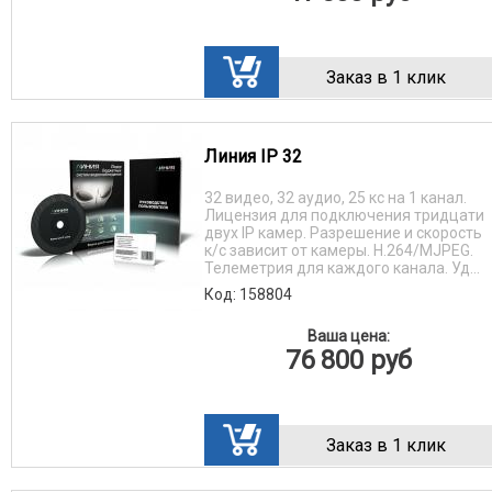
Заказ в 1 клик
Линия IP 32
32 видео, 32 аудио, 25 кс на 1 канал.
Лицензия для подключения тридцати
двух IP камер. Разрешение и скорость
к/с зависит от камеры. H.264/MJPEG.
Телеметрия для каждого канала. Уд...
Код: 158804
Ваша цена:
76 800
руб
Заказ в 1 клик