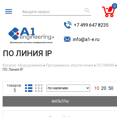
0
Введите запрос
для поиска
+7 499 647 8235
товаров
info@a1-e.ru
ПО ЛИНИЯ IP
Каталог оборудования
»
Программное обеспечение
»
ПО ЛИНИЯ
»
ПО Линия IP
You are here
товаров
10
20
50
5
ФИЛЬТРЫ