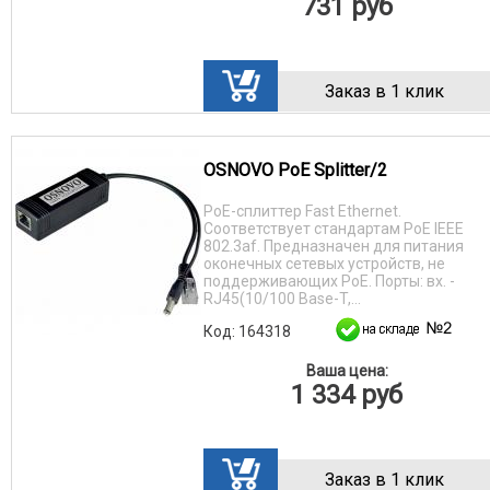
731
руб
Заказ в 1 клик
OSNOVO PoE Splitter/2
PoE-сплиттер Fast Ethernet.
Соответствует стандартам PoE IEEE
802.3af. Предназначен для питания
оконечных сетевых устройств, не
поддерживающих PoE. Порты: вх. -
RJ45(10/100 Base-T,...
Код: 164318
Ваша цена:
1 334
руб
Заказ в 1 клик