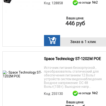
Код: 128858
Ваша цена:
446
руб
Заказ в 1 клик
Space Technology ST-1202M POE
Источник питания бескорпусной ,
преобразователь статический для
обеспечения питанием 12 Вольт
устройств систем видеонаблюдения.
Входное напряжение: DC 48
Вольт(15Вт). Выходное напр...
Код: 255130
Ваша цена: