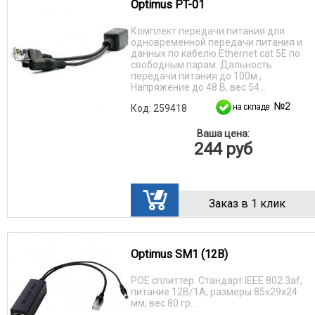
Optimus PT-01
Комплект передачи питания для
одновременной передачи питания и
данных по кабелю Ethernet cat 5E по
свободным парам. Дальность
передачи питания до 100м.,
Напряжение до 48 В, вес 54...
Код: 259418
Ваша цена:
244
руб
Заказ в 1 клик
Optimus SM1 (12B)
POE сплиттер. Стандарт IEEE 802.3af,
питание 12В/1А, размеры 85х29х24
мм, вес 80 гр....