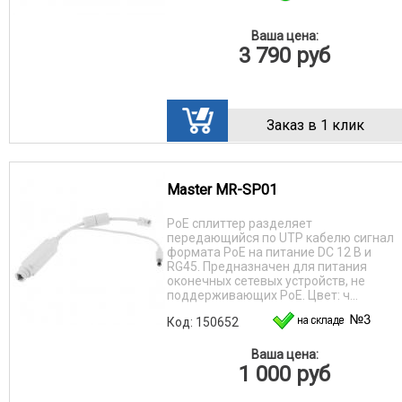
Ваша цена:
3 790
руб
Заказ в 1 клик
Master MR-SP01
PoE сплиттер разделяет
передающийся по UTP кабелю сигнал
формата PoE на питание DC 12 В и
RG45. Предназначен для питания
оконечных сетевых устройств, не
поддерживающих PoE. Цвет: ч...
Код: 150652
Ваша цена:
1 000
руб