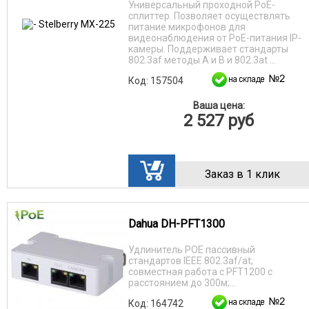
Универсальный проходной PoE-
сплиттер. Позволяет осуществлять
питание микрофонов для
видеонаблюдения от PoE-питания IP-
камеры. Поддерживает стандарты
802.3af методы A и B и 802.3at ...
Код: 157504
Ваша цена:
2 527
руб
Заказ в 1 клик
Dahua DH-PFT1300
Удлинитель РОЕ пассивный
стандартов IEEE 802.3af/at;
совместная работа с PFT1200 c
расстоянием до 300м;...
Код: 164742