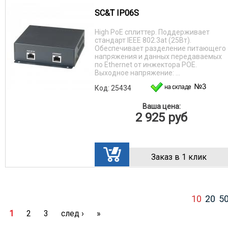
SC&T IP06S
High PoE сплиттер. Поддерживает
стандарт IEEE 802.3at (25Вт).
Обеспечивает разделение питающего
напряжения и данных передаваемых
по Ethernet от инжектора POE.
Выходное напряжение: ...
Код: 25434
Ваша цена:
2 925
руб
Заказ в 1 клик
10
20
5
1
2
3
след ›
»