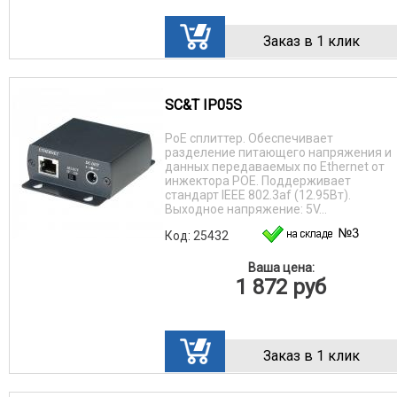
Заказ в 1 клик
SC&T IP05S
PoE сплиттер. Обеспечивает
разделение питающего напряжения и
данных передаваемых по Ethernet от
инжектора POE. Поддерживает
стандарт IEEE 802.3af (12.95Вт).
Выходное напряжение: 5V...
Код: 25432
Ваша цена:
1 872
руб
Заказ в 1 клик