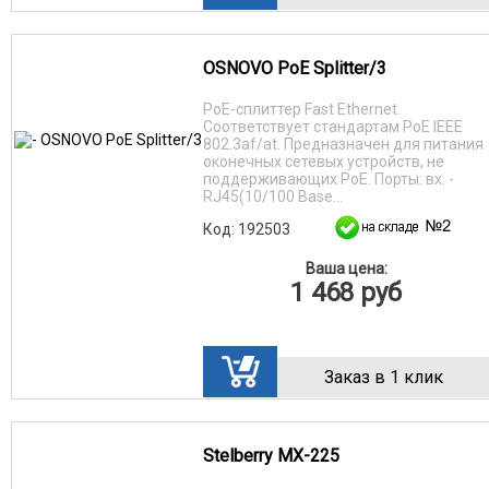
OSNOVO PoE Splitter/3
PoE-сплиттер Fast Ethernet.
Соответствует стандартам PoE IEEE
802.3af/at. Предназначен для питания
оконечных сетевых устройств, не
поддерживающих PoE. Порты: вх. -
RJ45(10/100 Base...
Код: 192503
Ваша цена:
1 468
руб
Заказ в 1 клик
Stelberry MX-225