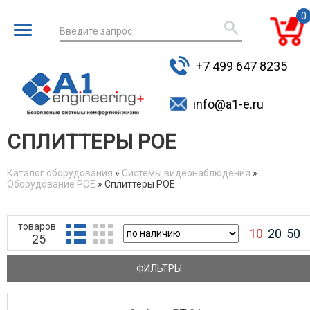
0
Введите запрос
для поиска
+7 499 647 8235
товаров
info@a1-e.ru
СПЛИТТЕРЫ POE
Каталог оборудования
»
Системы видеонаблюдения
»
Оборудование POE
» Сплиттеры POE
You are here
товаров
10
20
50
25
ФИЛЬТРЫ